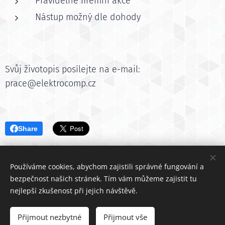
Pravidelné firemní akce
Nástup možný dle dohody
Svůj životopis posílejte na e-mail:
prace@elektrocomp.cz
Share
Používáme cookies, abychom zajistili správné fungování a
bezpečnost našich stránek. Tím vám můžeme zajistit tu
ELEKTRO-COMP spol. s r.o., Maloskalická 68, Česká Skalice, 552 03
nejlepší zkušenost při jejich návštěvě.
Člen skupiny
Clitia a.s
.
Přijmout nezbytné
Přijmout vše
Vytvořeno službou
Webnode
Cookies