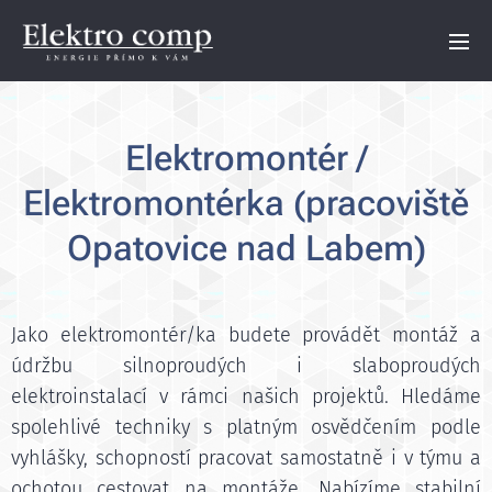
Elektromontér /
Elektromontérka (pracoviště
Opatovice nad Labem)
Jako elektromontér/ka budete provádět montáž a
údržbu silnoproudých i slaboproudých
elektroinstalací v rámci našich projektů. Hledáme
spolehlivé techniky s platným osvědčením podle
vyhlášky, schopností pracovat samostatně i v týmu a
ochotou cestovat na montáže. Nabízíme stabilní